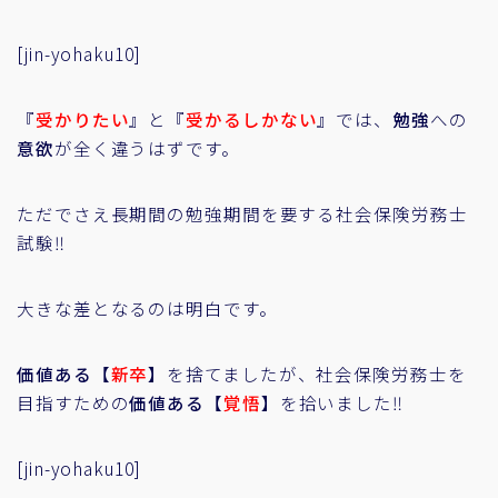
[jin-yohaku10]
『
受かりたい
』と『
受かるしかない
』では、
勉強
への
意欲
が全く違うはずです。
ただでさえ長期間の勉強期間を要する社会保険労務士
試験‼
大きな差となるのは明白です。
価値ある【
新卒
】
を捨てましたが、社会保険労務士を
目指すための
価値ある【
覚悟
】
を拾いました‼
[jin-yohaku10]