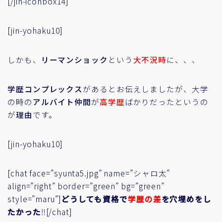
[/jin-iconbox14]
[jin-yohaku10]
しかも、
リーマンショック
という
大不況時
に
、、、
学歴コンプレックス
があるとお伝えしましたが、大学
の時の
アルバイト仲間
が
高学歴
ばかりだったというの
が
理由
です。
[jin-yohaku10]
[chat face=”syunta5.jpg” name=”シャロ太”
align=”right” border=”green” bg=”green”
style=”maru”]
どうしても資格で
学歴の差
を穴埋めをし
たかった
‼[/chat]