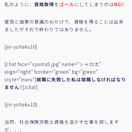
私のように、
資格取得
を
ゴール
にしてしまうのは
NG
‼
覚悟と結果の意識のおかげで、資格を得ることは出来
ましたがそれで終わりではありません。
[jin-yohaku10]
[chat face=”syunta5.jpg” name=”シャロ太”
align=”right” border=”green” bg=”green”
style=”maru”]
就職に失敗した私は就職しなければなり
ません
‼[/chat]
[jin-yohaku10]
当然、社会保険労務士資格を活かす仕事を探します
が、、、