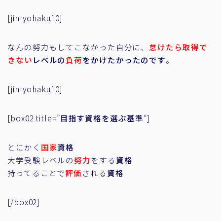
[jin-yohaku10]
なんの努力もしてこなかった自分に、
怠けたら取得で
きない
レベルの
負荷
をかけたかったのです
。
[jin-yohaku10]
[box02 title=”
目指す資格を選ぶ基準
“]
とにかく
国家
資格
大学受験レベルの
努力
をする
資格
持ってることで
評価
される
資格
[/box02]