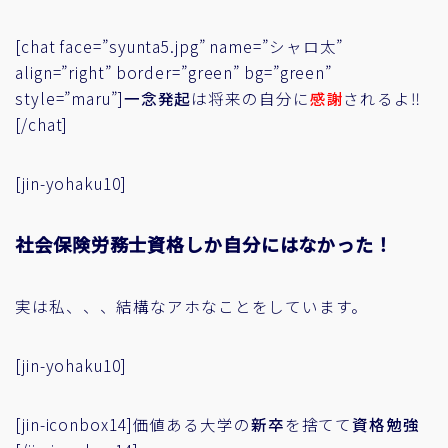
[chat face=”syunta5.jpg” name=”シャロ太”
align=”right” border=”green” bg=”green”
style=”maru”]
一念発起
は将来の自分に
感謝
されるよ‼
[/chat]
[jin-yohaku10]
社会保険労務士資格しか自分にはなかった！
実は私、、、結構なアホなことをしています。
[jin-yohaku10]
[jin-iconbox14]価値ある大学の
新卒
を捨てて
資格勉強