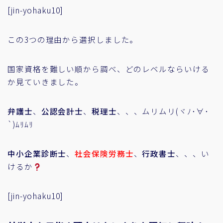
[jin-yohaku10]
この3つの理由から選択しました。
国家資格を難しい順から調べ、どのレベルならいける
か見ていきました。
弁護士
、
公認会計士
、
税理士
、、、ムリムリ(ヾﾉ･∀･
`)ﾑﾘﾑﾘ
中小企業診断士
、
社会保険労務士
、
行政書士
、、、い
けるか
[jin-yohaku10]