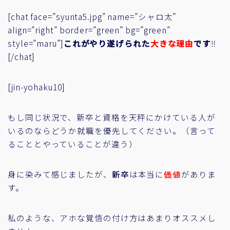
[chat face=”syunta5.jpg” name=”シャロ太”
align=”right” border=”green” bg=”green”
style=”maru”]
これがやり遂げられた
大きな理由
です
‼
[/chat]
[jin-yohaku10]
もし同じ状況で、新卒と資格を天秤にかけている人が
いるのならどうか就職を優先してください。（言って
ることとやっていることが違う）
身に染みて感じましたが、
新卒
は本当に
価値
がありま
す
。
私のような、アホな覚悟の付け方はあまりオススメし