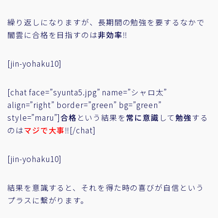
繰り返しになりますが、長期間の勉強を要するなかで
闇雲に合格を目指すのは
非効率
‼
[jin-yohaku10]
[chat face=”syunta5.jpg” name=”シャロ太”
align=”right” border=”green” bg=”green”
style=”maru”]
合格
という結果を
常に意識
して
勉強
する
のは
マジで大事
‼[/chat]
[jin-yohaku10]
結果を意識すると、それを得た時の喜びが自信という
プラスに繋がります。