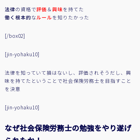
法律
の資格で
評価
＆
興味
を持てた
働く根本的
な
ルール
を知りたかった
[/box02]
[jin-yohaku10]
法律を知っていて損はないし、評価されそうだし、興
味を持てたということで社会保険労務士を目指すこと
を決意
[jin-yohaku10]
なぜ社会保険労務士の勉強をやり遂げ