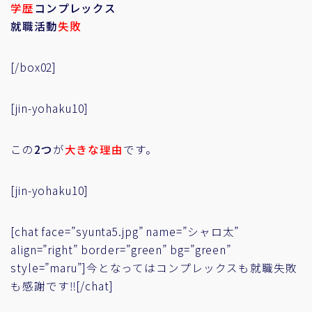
学歴
コンプレックス
就職活動
失敗
[/box02]
[jin-yohaku10]
この
2つ
が
大きな理由
です
。
[jin-yohaku10]
[chat face=”syunta5.jpg” name=”シャロ太”
align=”right” border=”green” bg=”green”
style=”maru”]今となってはコンプレックスも就職失敗
も感謝です‼[/chat]