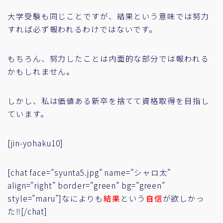
大学受験も同じことですが、結果という意味では努力
すれば必ず報われるわけではないです。
もちろん、努力したことは内面的な部分では報われる
かもしれません。
しかし、私は価値ある新卒を捨てて資格取得を目指し
ています。
[jin-yohaku10]
[chat face=”syunta5.jpg” name=”シャロ太”
align=”right” border=”green” bg=”green”
style=”maru”]なによりも
結果
という
自信
が欲しかっ
た‼[/chat]