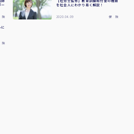
護師
【社労士監修】教育訓練給付金の種類
ポー
を社会人にわかり易く解説！
 険
2020.04.09
保 険
ルに
 険