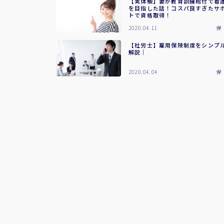
【実体験】妻が教育訓練給付で看
を目指した話！コスパ良すぎたサ
トで資格取得！
2020.04.11
保
【社労士】雇用保険制度をシンプ
解説｜
2020.04.04
保