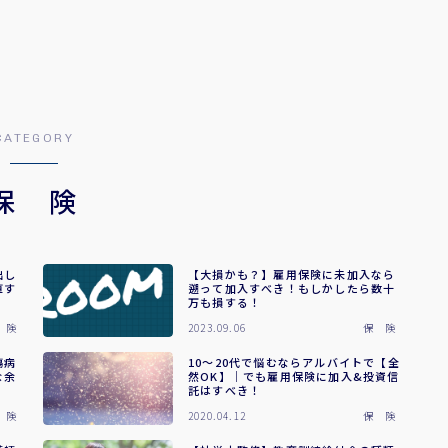
CATEGORY
保 険
出し
【大損かも？】雇用保険に未加入なら
直す
遡って加入すべき！もしかしたら数十
万も損する！
 険
2023.09.06
保 険
傷病
10～20代で悩むならアルバイトで【全
な余
然OK】｜でも雇用保険に加入&投資信
託はすべき！
 険
2020.04.12
保 険