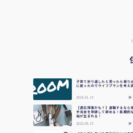
子育て折り返したと思ったら振り
に戻ったのでライフプランを考え
2026.01.15
保
【適応障害かも？】退職するなら
手当金を申請して辞める！長期的
裕が生まれる！
2020.06.15
保