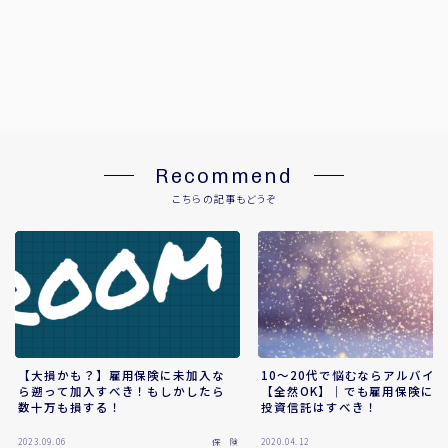
Recommend
こちらの記事もどうぞ
【大損かも？】雇用保険に未加入な
10～20代で悩むならアルバイ
ら遡って加入すべき！もしかしたら
【全然OK】｜でも雇用保険に加
数十万も損する！
投資信託はすべき！
2023.09.06
保 険
2020.04.12