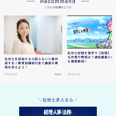
Recommend
こちらの記事もどうぞ
社労士試験を独学で【挑戦】｜
な対策や費用は？通信講座との
社労士を目指すなら知らないと絶対
も徹底解説！
損する！教育訓練給付金で講座の費
用を抑えよう！
2019.04.23
社労士
2019.04.18
＼社労士求人なら／