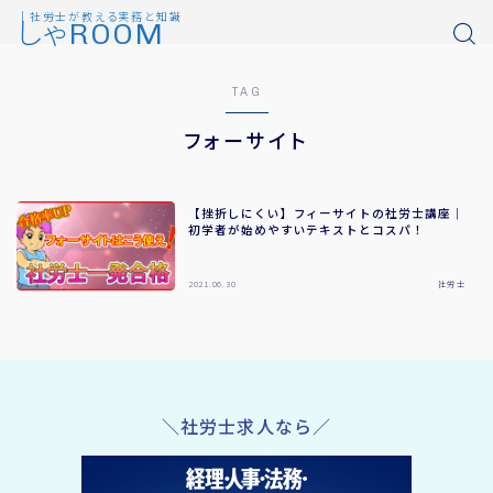
｜社労士が教える実務と知識
しゃROOM
TAG
フォーサイト
【挫折しにくい】フィーサイトの社労士講座｜
初学者が始めやすいテキストとコスパ！
2021.06.30
社労士
＼社労士求人なら／